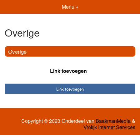
Menu +
Overige
Overige
Link toevoegen
Link toevoegen
Copyright © 2023 Onderdeel van
BaakmanMedia
&
Vrolijk Internet Services